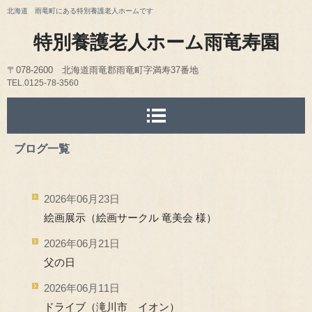
北海道 雨竜町にある特別養護老人ホームです
特別養護老人ホーム雨竜寿園
〒078-2600 北海道雨竜郡雨竜町字満寿37番地
TEL.0125-78-356
0
FAX.0125-78-3030
E-mail kotobuki@uryu-kotobukien.org
ブログ一覧
2026年06月23日
絵画展示（絵画サークル 竜美会 様）
2026年06月21日
父の日
2026年06月11日
ドライブ（滝川市 イオン）