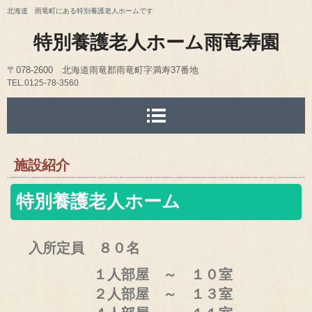
北海道 雨竜町にある特別養護老人ホームです
特別養護老人ホーム雨竜寿園
〒078-2600 北海道雨竜郡雨竜町字満寿37番地
TEL.0125-78-356
0
FAX.0125-78-3030
E-mail kotobuki@uryu-kotobukien.org
施設紹介
特別養護老人ホーム
入所定員 ８０名
１人部屋 ～ １０室
２人部屋 ～ １３室