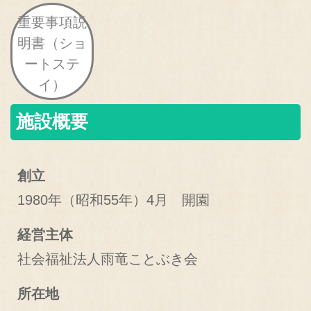
重要事項説
明書（ショ
ートステ
イ）
施設概要
創立
1980年（昭和55年）4月 開園
経営主体
社会福祉法人雨竜ことぶき会
所在地