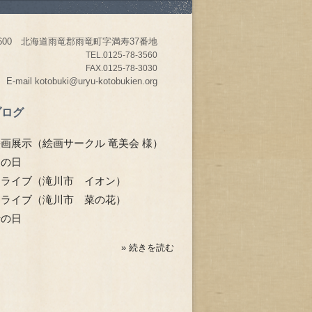
-2600 北海道雨竜郡雨竜町字満寿37番地
TEL.0125-78-356
0
FAX.0125-78-3030
E-mail kotobuki@uryu-kotobukien.org
ブログ
画展示（絵画サークル 竜美会 様）
父の日
ドライブ（滝川市 イオン）
ドライブ（滝川市 菜の花）
母の日
» 続きを読む