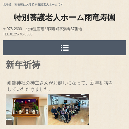
北海道 雨竜町にある特別養護老人ホームです
特別養護老人ホーム雨竜寿園
〒078-2600 北海道雨竜郡雨竜町字満寿37番地
TEL.0125-78-356
0
FAX.0125-78-3030
E-mail kotobuki@uryu-kotobukien.org
新年祈祷
雨龍神社の神主さんがお越しになって、新年祈祷を
していただきました。